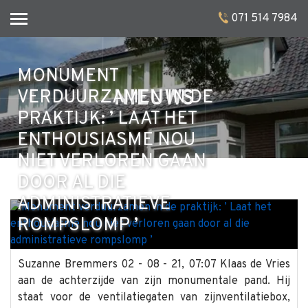
071 514 7984
MONUMENT
NIEUWS
VERDUURZAMEN IN DE
PRAKTIJK: ’ LAAT HET
ENTHOUSIASME NOU
NIET VERLOREN GAAN
DOOR AL DIE
ADMINISTRATIEVE
ROMPSLOMP ’
Suzanne Bremmers 02 - 08 - 21, 07:07 Klaas de Vries
aan de achterzijde van zijn monumentale pand. Hij
staat voor de ventilatiegaten van zijnventilatiebox,