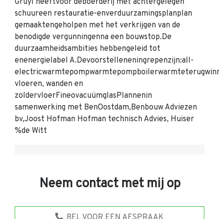
Gruyl heeftvoor deboerderij met achtergelegen
schuureen restauratie-enverduurzamingsplanplan
gemaaktengeholpen met het verkrijgen van de
benodigde vergunningenna een bouwstop.De
duurzaamheidsambities hebbengeleid tot
enenergielabel A.Devoorstelleneningrepenzijn:all-
electricwarmtepompwarmtepompboilerwarmteterugwinni
vloeren, wanden en
zoldervloerFineovacuümglasPlannenin
samenwerking met BenOostdam,Benbouw Adviezen
bv,Joost Hofman Hofman technisch Advies, Huiser
%de Witt
Neem contact met mij op
BEL VOOR EEN AFSPRAAK