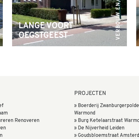
VERBOUW EN/O...
LANGE VOORT
OEGSTGEEST
PROJECTEN
ef
Boerderij Zwanburgerpolde
aam
Warmond
ureren Renoveren
Burg Ketelaarstraat Warm
wen
De Nijverheid Leiden
n
Goudsbloemstraat Amster