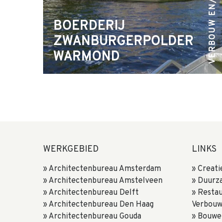
VERBOUW EN/O...
BOERDERIJ
ZWANBURGERPOLDER
WARMOND
WERKGEBIED
LINKS
Architectenbureau Amsterdam
Creati
Architectenbureau Amstelveen
Duurz
Architectenbureau Delft
Resta
Architectenbureau Den Haag
Verbou
Architectenbureau Gouda
Bouwe