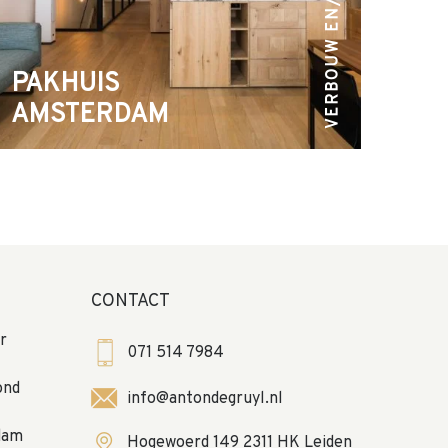
VERBOUW EN/O...
PAKHUIS
AMSTERDAM
CONTACT
r
071 514 7984
ond
info@antondegruyl.nl
dam
Hogewoerd 149 2311 HK Leiden