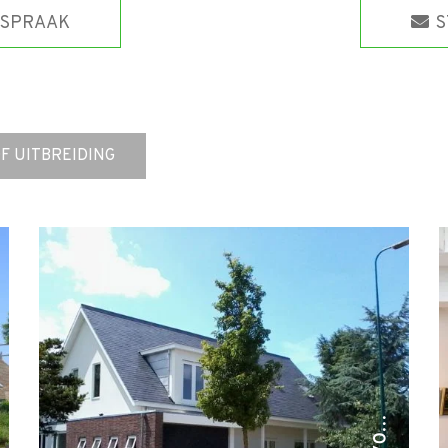
FSPRAAK
S
F UITBREIDING