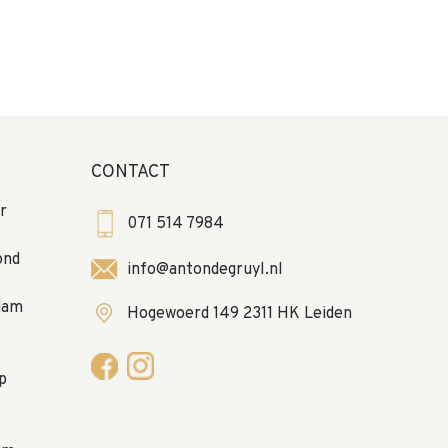
CONTACT
r
071 514 7984
ond
info@antondegruyl.nl
dam
Hogewoerd 149 2311 HK Leiden
p