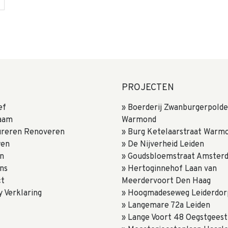
PROJECTEN
ef
Boerderij Zwanburgerpolde
aam
Warmond
ureren Renoveren
Burg Ketelaarstraat Warm
wen
De Nijverheid Leiden
n
Goudsbloemstraat Amster
ns
Hertoginnehof Laan van
ct
Meerdervoort Den Haag
y Verklaring
Hoogmadeseweg Leiderdor
Langemare 72a Leiden
Lange Voort 48 Oegstgeest